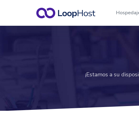
Hospeda
Revendedor de A
Servidor VPS
cPanel
VPS con centro de datos en Bra
la mejor relación costo-benefic
Planes para empres
necesitan alojar y a
Cloud Server
varios sitios.
Máxima escalabilidad y rendim
¡Estamos a su disposi
para sus aplicaciones.