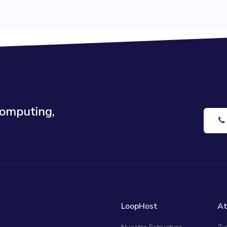
Computing,
LoopHost
At