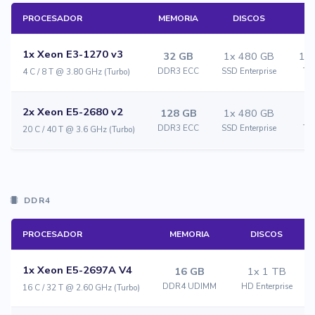
PROCESADOR
MEMORIA
DISCOS
1x Xeon E3-1270 v3
32 GB
1x 480 GB
1 a
DDR3 ECC
SSD Enterprise
Trá
4 C / 8 T @ 3.80 GHz (Turbo)
2x Xeon E5-2680 v2
128 GB
1x 480 GB
DDR3 ECC
SSD Enterprise
Trá
20 C / 40 T @ 3.6 GHz (Turbo)
DDR4
PROCESADOR
MEMORIA
DISCOS
1x Xeon E5-2697A V4
16 GB
1x 1 TB
DDR4 UDIMM
HD Enterprise
16 C / 32 T @ 2.60 GHz (Turbo)