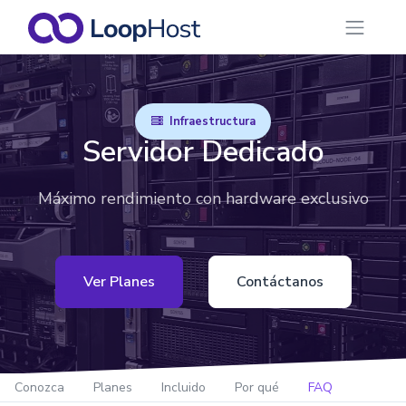
Infraestructura
Servidor Dedicado
Máximo rendimiento con hardware exclusivo
Ver Planes
Contáctanos
Conozca
Planes
Incluido
Por qué
FAQ