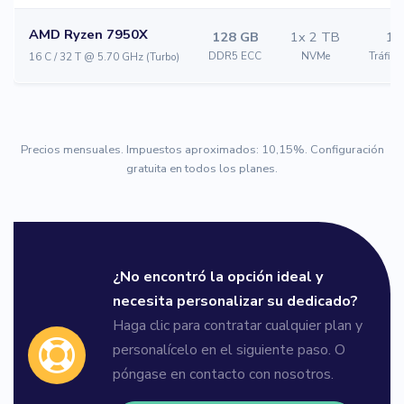
AMD Ryzen 7950X
128 GB
1x 2 TB
1 
DDR5 ECC
NVMe
Tráfico
16 C / 32 T @ 5.70 GHz (Turbo)
Precios mensuales. Impuestos aproximados: 10,15%. Configuración
gratuita en todos los planes.
¿No encontró la opción ideal y
necesita personalizar su dedicado?
Haga clic para contratar cualquier plan y
personalícelo en el siguiente paso. O
póngase en contacto con nosotros.