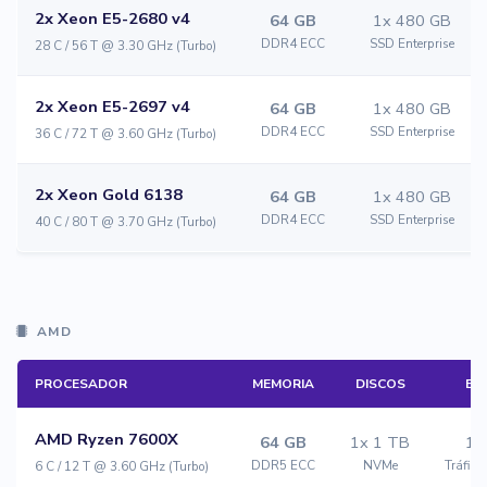
2x Xeon E5-2680 v4
64 GB
1x 480 GB
DDR4 ECC
SSD Enterprise
28 C / 56 T @ 3.30 GHz (Turbo)
2x Xeon E5-2697 v4
64 GB
1x 480 GB
DDR4 ECC
SSD Enterprise
36 C / 72 T @ 3.60 GHz (Turbo)
2x Xeon Gold 6138
64 GB
1x 480 GB
DDR4 ECC
SSD Enterprise
40 C / 80 T @ 3.70 GHz (Turbo)
AMD
PROCESADOR
MEMORIA
DISCOS
EN
AMD Ryzen 7600X
64 GB
1x 1 TB
1 
DDR5 ECC
NVMe
Tráfico
6 C / 12 T @ 3.60 GHz (Turbo)