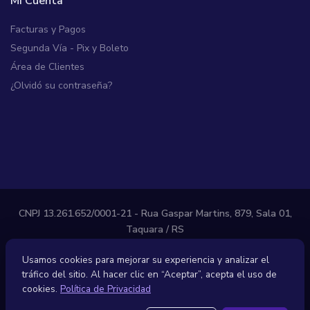
Mi Cuenta
Facturas y Pagos
Segunda Vía - Pix y Boleto
Área de Clientes
¿Olvidó su contraseña?
CNPJ 13.261.652/0001-21 - Rua Gaspar Martins, 879, Sala 01,
Taquara / RS
LOOPHOST, LLC - 7345 W Sand Lake Rd, Ste 210, Orlando, FL
Usamos cookies para mejorar su experiencia y analizar el
32819 - United States
tráfico del sitio. Al hacer clic en “Aceptar”, acepta el uso de
cookies.
Política de Privacidad
Contratos
Política de Privacidad
Política Anti-SPAM