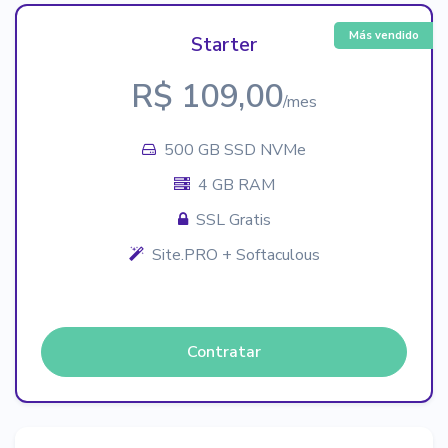
Más vendido
Starter
R$ 109,00
/mes
500 GB SSD NVMe
4 GB RAM
SSL Gratis
Site.PRO + Softaculous
Contratar