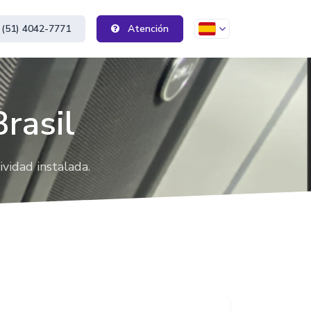
(51) 4042-7771
Atención
Área de Clientes
Área de Clientes
rasil
Soporte por Ticket
Atención 24 x 7 x 365
vidad instalada.
Por Teléfono
Llame para atención telefónica
Contáctanos
Correos, dirección y formulario de
contacto