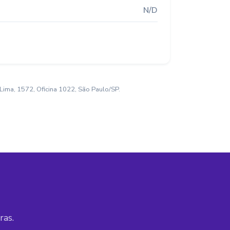
N/D
ima, 1572, Oficina 1022, São Paulo/SP.
ras.