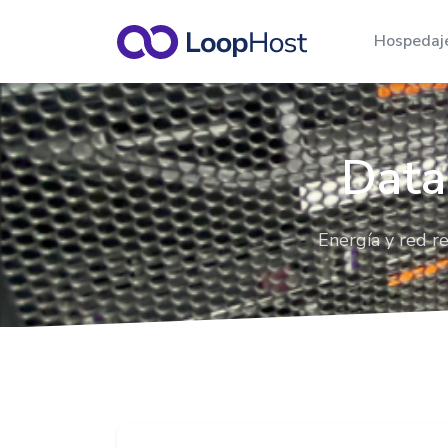
Hospeda
Revendedor de A
Servidor VPS
cPanel
VPS con centro de datos en Bra
Data
la mejor relación costo-benefic
Planes para empres
necesitan alojar y a
Cloud Server
varios sitios.
Máxima escalabilidad y rendim
Energía y red r
para sus aplicaciones.