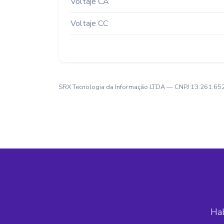
Voltaje CA
Voltaje CC
SRX Tecnologia da Informação LTDA — CNPJ 13.261.652/0
Hab