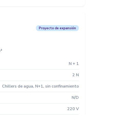
Proyecto de expansión
²
N + 1
2 N
Chillers de agua, N+1, sin confinamiento
N/D
220 V