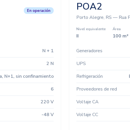
POA2
En operación
Porto Alegre, RS — Rua F
Nivel equivalente
Área
II
100 m²
N + 1
Generadores
2 N
UPS
a, N+1, sin confinamiento
Refrigeración
6
Proveedores de red
220 V
Voltaje CA
-48 V
Voltaje CC