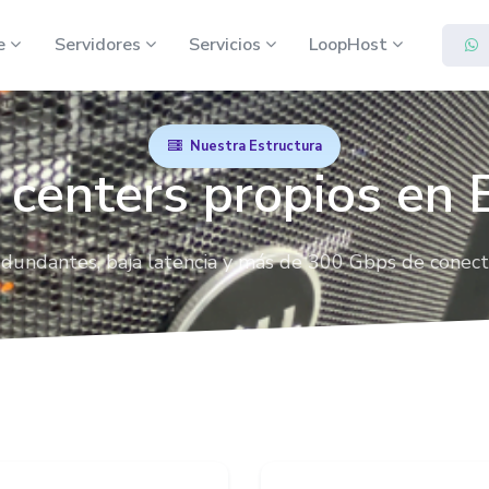
je
Servidores
Servicios
LoopHost
Quiénes Somos
Colocation
lojamiento
Servidor Dedicado
Misión, Visión y Valores.
Nuestra Estructura
Aloje su servidor en un centro de
sil y
Alta capacidad y rendimiento para su
 centers propios en B
datos profesional.
io.
infraestructura.
as que
Nuestra Estructura
dministrar
Conozca nuestros centros de datos.
Servidor Dedicado con IA
iento
Servidor con GPU para Inteligencia
edundantes, baja latencia y más de 300 Gbps de conecti
Artificial.
Estado de la Estructura
Estado operativo de los servidores.
Contratos
Documentos y términos de servicio.