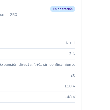
En operación
urriel 250
N + 1
2 N
Expansión directa, N+1, sin confinamiento
20
110 V
-48 V