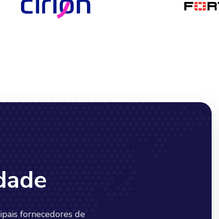
dade
ipais fornecedores de