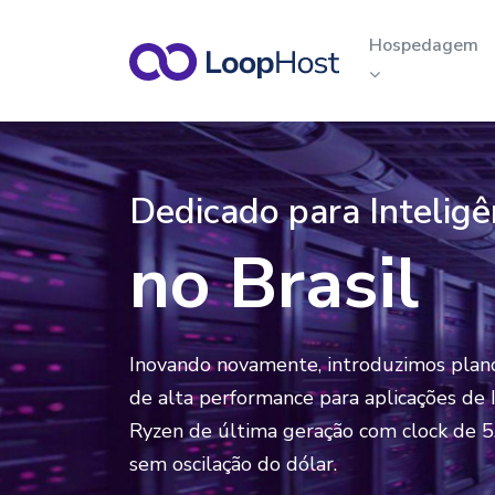
LoopHost — Servidores 
Hospedagem
Revenda de Hosped
Servidor VPS
cPanel
VPS com data center no Brasil, c
Dedicado para Inteligên
melhor custo benefício.
Planos para empresas q
precisam hospedar e ger
no Brasil
Cloud Server
vários sites.
Máxima escalabilidade e
performance para suas aplicações
Inovando novamente, introduzimos plan
de alta performance para aplicações de
Ryzen de última geração com clock de 5
sem oscilação do dólar.