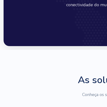
conectividade do mu
As sol
Conheça os s